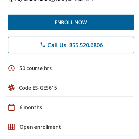
ENROLL NOW
Call Us: 855.520.6806
phone
schedule
50 course hrs
Code ES-GES615
calendar_today
6 months
grid_on
Open enrollment