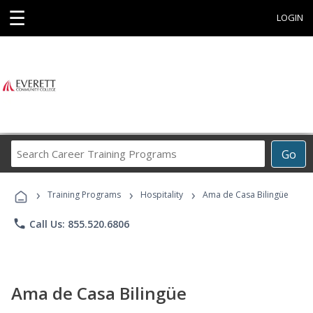
☰
LOGIN
Search
Go
Career
Training
›
›
›
Programs
Training Programs
Hospitality
Ama de Casa Bilingüe
phone
Call Us: 855.520.6806
Ama de Casa Bilingüe